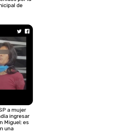
nicipal de
SP a mujer
día ingresar
n Miguel; es
en una