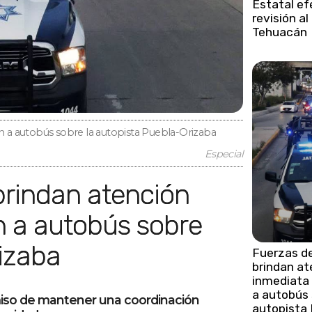
Estatal e
revisión al
Tehuacán
ón a autobús sobre la autopista Puebla-Orizaba
Especial
n a autobús sobre
izaba
Fuerzas d
brindan at
inmediata 
a autobús 
miso de mantener una coordinación
autopista