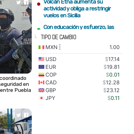
•
Volcán Etna aumenta su
actividad y obliga a restringir
vuelos en Sicilia
•
Con educación y esfuerzo, las
nuevas generaciones
TIPO DE CAMBIO
construyen el futuro del estado
•
Fortalecimiento del campo y
conectividad para bienestar de
familias serranas: Armenta Mier
•
Gobierno estatal plantará 2
 coordinado
seguridad en
millones de árboles con visión
s entre Puebla
integral de restauración
•
SEDIF impulsa inclusión y sana
alimentación para familias en
todo el estado
•
México envía 28 toneladas de