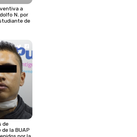
independencia de EE.UU.
eventiva a
olfo N. por
studiante de
s de
e de la BUAP
enidos por la