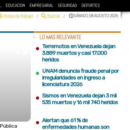
L
EDUCACION
EMPRESARIAL
SEGURIDAD
DEPORTES
Bolsa de trabajo
//
Buscar
//
SÁBADO, 08 AGOSTO 2026
LO MAS RELEVANTE
•
Terremotos en Venezuela dejan
3.889 muertos y casi 17.000
heridos
•
UNAM denuncia fraude penal por
irregularidades en ingreso a
licenciatura 2026
•
Sismos en Venezuela dejan 3 mil
535 muertos y 16 mil 740 heridos
•
Alertan que 61 % de
Pública
enfermedades humanas son