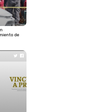
muerto y varios heridos en Gaza
•
Papa León XIV exige a Europa
actuar ante la tragedia
migratoria en Mediterráneo
en
miento de
•
Gobierno federal y estatal logran
acuerdos con pobladores de
Santa María La Alta
•
Gobierno del estado cumple
compromisos con familias de
San José Chiapa
•
Costa Rica decomisa cocaína
líquida en altamar por primera vez
histórica
•
Netanyahu felicita a Trump por el
250 aniversario de la