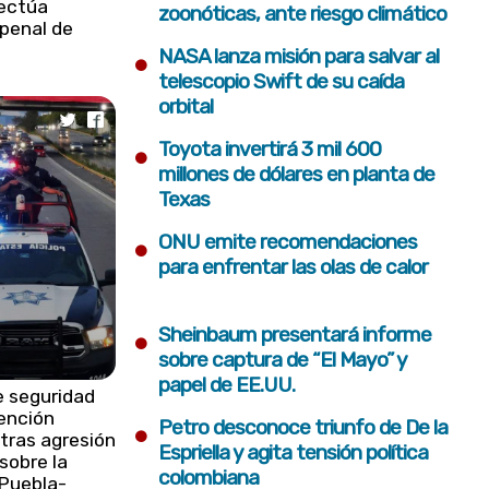
fectúa
zoonóticas, ante riesgo climático
 penal de
•
NASA lanza misión para salvar al
telescopio Swift de su caída
orbital
•
Toyota invertirá 3 mil 600
millones de dólares en planta de
Texas
•
ONU emite recomendaciones
para enfrentar las olas de calor
•
Sheinbaum presentará informe
sobre captura de “El Mayo” y
papel de EE.UU.
e seguridad
ención
•
Petro desconoce triunfo de De la
tras agresión
Espriella y agita tensión política
sobre la
colombiana
 Puebla-