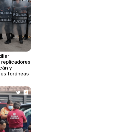
ayuda a Venezuela por sismos
devastadores
•
Protección Civil rescata a
trabajadores tras derrumbe en
Zacatlán
•
Venezuela acelera remoción de
escombros y evalúa daños
iliar
 replicadores
cán y
•
Impulsa gobierno estatal
nes foráneas
respuesta inmediata y
transformación histórica de
infraestructura vial
•
Harry viajará solo a Londres por
falta de garantías de seguridad
policial
•
Ataque con dron israelí deja un