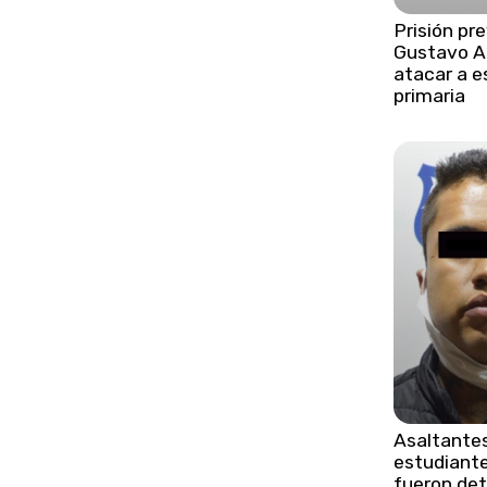
Prisión pr
Gustavo Ad
atacar a e
primaria
Asaltante
estudiant
fueron det