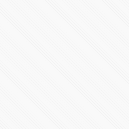
#ISRAEL | Miles de civiles evacúan el norte de Gaza
35724 Vistas