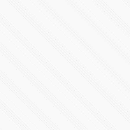
#SALUD | Crisis de salud mental: la epidemia silenciosa
en América
519932 Vistas