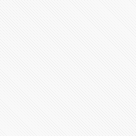
40 años del incendio que consumió la
#CinetecaNacional
128223 Vistas