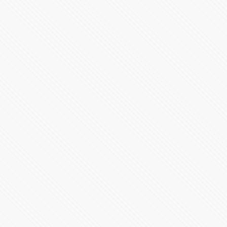
185273 Vistas
#TECNOLOGÍA | Musk se apodera de Twitter y promete
revolucionar la plataforma
220738 Vistas