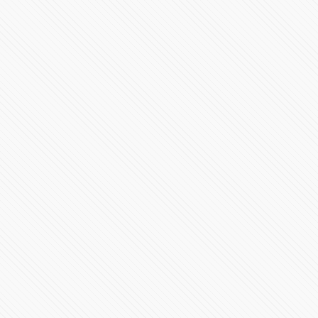
Rechazo mundial por agresión militar rusa a #Ucrania
177095 Vistas