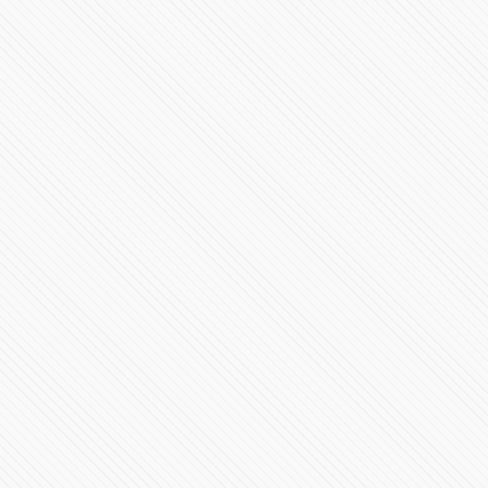
Mensaje de #México y #EstadosUnidos y #Canadá
249171 Vistas
#PUEBLA | Homenaje al gobernador del Estado, Miguel
Barbosa Huerta