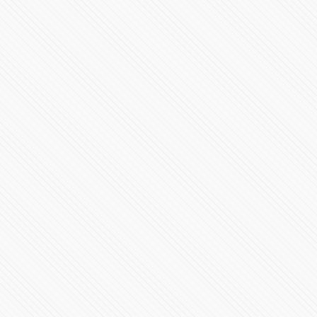
López Obrador aterrizó este miércoles en el Aeropuerto
Felipe Ángeles
96148 Vistas
108 Aniversario de la Marcha de la Lealtad