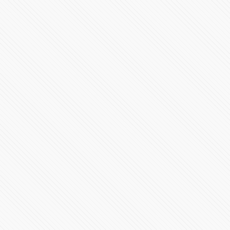
Ascienden a 1,763,219 casos de #COVID19 en México
88747 Vistas