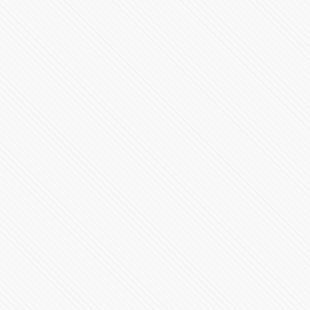
'Los médicos dicen que está pasando la etapa crítica':
#AMLO
85899 Vistas