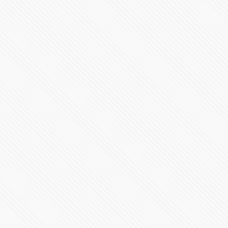
⚠️ #POPOCATÉPETL | ¡Emisión de ceniza! El #Volcán
#EnVivo
177906 Vistas