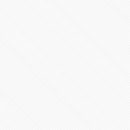
"No exageren. Si la compañera está preocupada, que
cambie su teléfono"
91787 Vistas