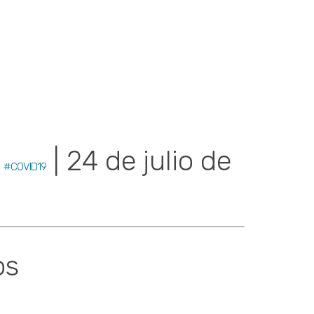
a
| 24 de julio de
#COVID19
os