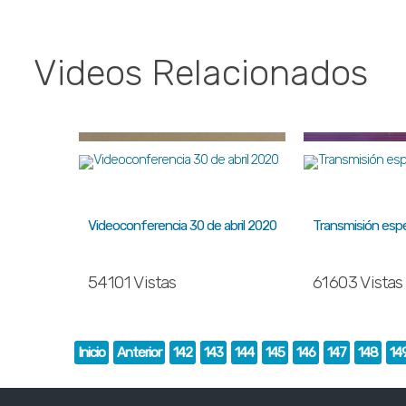
Videos Relacionados
Videoconferencia 30 de abril 2020
Transmisión espec
54101 Vistas
61603 Vistas
Inicio
Anterior
142
143
144
145
146
147
148
14