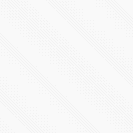
Mensaje de #México y #EstadosUnidos y #Canadá
249145 Vistas
#PUEBLA | Homenaje al gobernador del Estado, Miguel
Barbosa Huerta