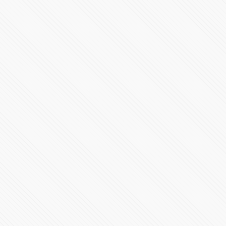
Rechazo mundial por agresión militar rusa a #Ucrania
177071 Vistas