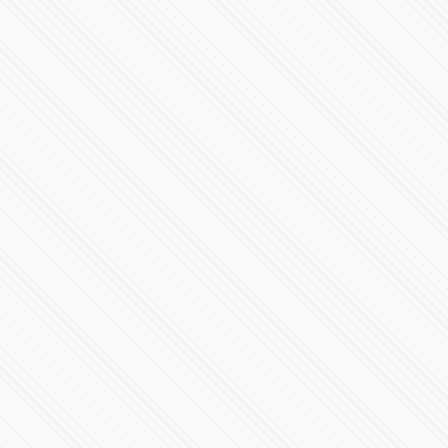
185252 Vistas
#TECNOLOGÍA | Musk se apodera de Twitter y promete
revolucionar la plataforma
220738 Vistas