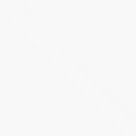
40 años del incendio que consumió la
#CinetecaNacional
128187 Vistas