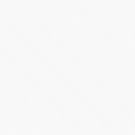
#SALUD | Crisis de salud mental: la epidemia silenciosa
en América
519889 Vistas