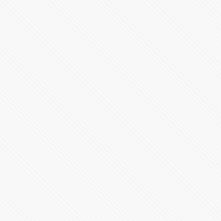
#LaInquisición | Programa 6 | Temporada 1
69548 Vistas
#Morena Completa la lista de 9 definicones para
#Elecciones2024