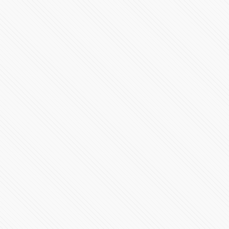
44019 Vistas
#ISRAEL | Miles de civiles evacúan el norte de Gaza
35659 Vistas