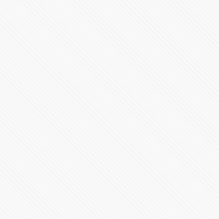
4022 Vistas
“Podemos pagar vidas”: denuncian negligencia en
clínica de Puebla
485693 Vistas