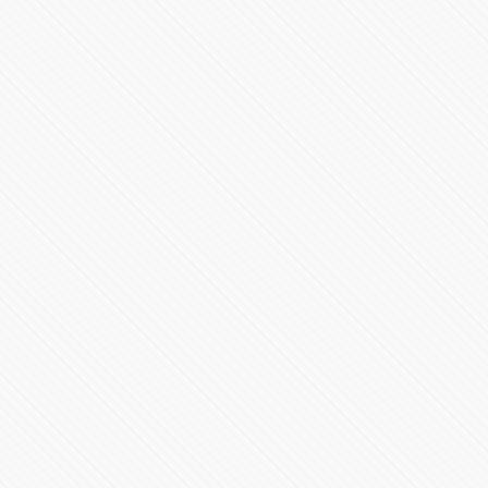
Sergio Salomón Céspedes da mensaje por su segundo
informe desde Plaza La Victoria
120395 Vistas