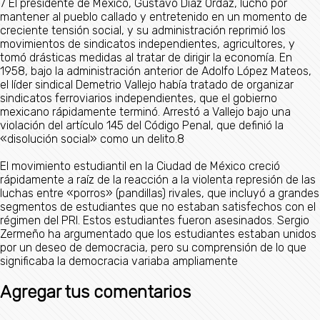
7​ El presidente de México, Gustavo Díaz Ordaz, luchó por
mantener al pueblo callado y entretenido en un momento de
creciente tensión social, y su administración reprimió los
movimientos de sindicatos independientes, agricultores, y
tomó drásticas medidas al tratar de dirigir la economía. En
1958, bajo la administración anterior de Adolfo López Mateos,
el líder sindical Demetrio Vallejo había tratado de organizar
sindicatos ferroviarios independientes, que el gobierno
mexicano rápidamente terminó. Arrestó a Vallejo bajo una
violación del artículo 145 del Código Penal, que definió la
«disolución social» como un delito.8​
El movimiento estudiantil en la Ciudad de México creció
rápidamente a raíz de la reacción a la violenta represión de las
luchas entre «porros» (pandillas) rivales, que incluyó a grandes
segmentos de estudiantes que no estaban satisfechos con el
régimen del PRI. Estos estudiantes fueron asesinados. Sergio
Zermeño ha argumentado que los estudiantes estaban unidos
por un deseo de democracia, pero su comprensión de lo que
significaba la democracia variaba ampliamente
Agregar tus comentarios