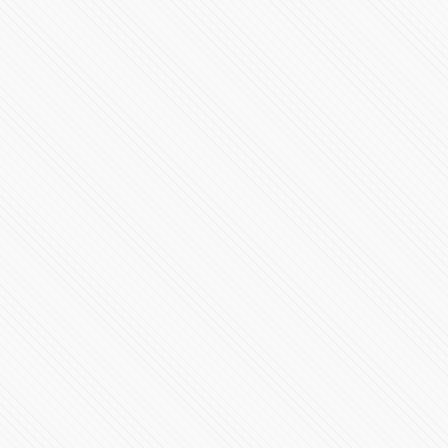
Sergio Salomón Céspedes da mensaje por su segundo
informe desde Plaza La Victoria
120377 Vistas