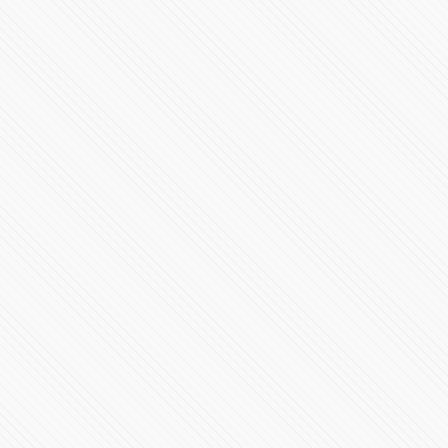
485673 Vistas
México y EU, en igualdad de condiciones: Claudia
Sheinbaum
502160 Vistas