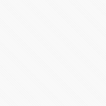
43899 Vistas
#LaInquisición | Programa 3 | Temporada 1
35060 Vistas