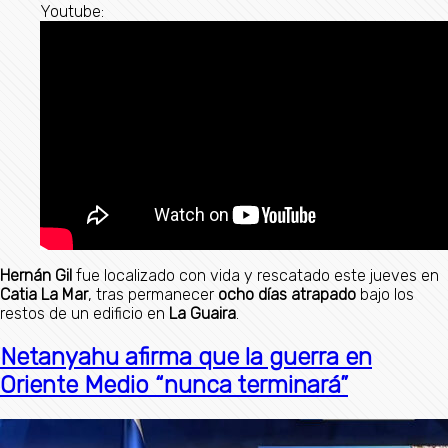
Youtube:
Hernán Gil
fue localizado con vida y rescatado este jueves en
Catia La Mar
, tras permanecer
ocho días atrapado
bajo los
restos de un edificio en
La Guaira
.
Netanyahu afirma que la guerra en
Oriente Medio “nunca terminará”