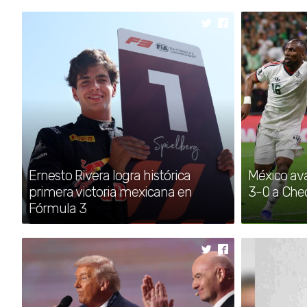
Neymar respondió con ironía al economista Joa
Ernesto Rivera logra histórica
México ava
primera victoria mexicana en
3-0 a Cheq
Fórmula 3