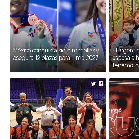
México avanza con 
Octavos del Mundial
La Selección Nacional de México venció 2-0 a 
mejores del torneo.
México conquista siete medallas y
El argenti
asegura 12 plazas para Lima 2027
esposa e h
terremoto
México inicia con tre
Gay Games Valencia