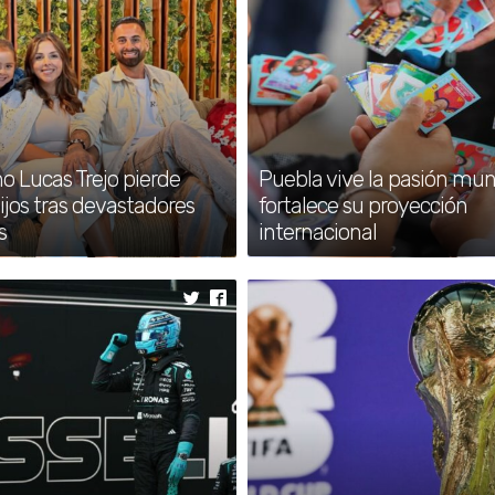
contundencia a
 FIFA 2026
Ecuador y aseguró su lugar entre los 16
no Lucas Trejo pierde
Puebla vive la pasión mund
ijos tras devastadores
fortalece su proyección
s
internacional
s medallas en los
 2026