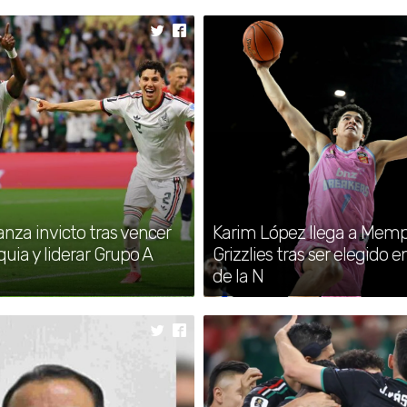
chim Klement tras la remontada de Brasil.
nza invicto tras vencer
Karim López llega a Memp
uia y liderar Grupo A
Grizzlies tras ser elegido e
de la N