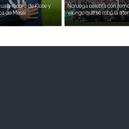
ala récord de Klose y
Noruega celebra con rem
ca de Messi
vikingo que se robó la ate