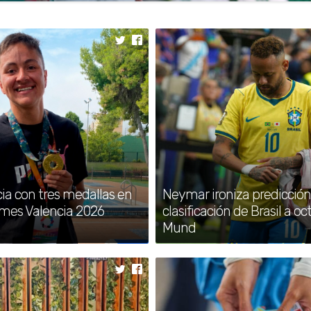
 viaje a aficionados
laterra y México
 a sus aficionados antes del duelo entre
cia con tres medallas en
Neymar ironiza predicción
ames Valencia 2026
clasificación de Brasil a oc
Mund