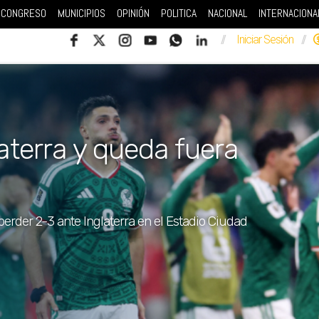
CONGRESO
MUNICIPIOS
OPINIÓN
POLITICA
NACIONAL
INTERNACIONA
//
Iniciar Sesión
//
aterra y queda fuera
erder 2-3 ante Inglaterra en el Estadio Ciudad