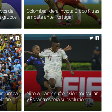
actividad y obliga a restringir
vuelos en Sicilia
6vos de
Colombia lidera invicta Grupo K tras
de grupos
empate ante Portugal
•
Con educación y esfuerzo, las
nuevas generaciones
construyen el futuro del estado
•
Fortalecimiento del campo y
conectividad para bienestar de
familias serranas: Armenta Mier
•
Gobierno estatal plantará 2
millones de árboles con visión
integral de restauración
•
SEDIF impulsa inclusión y sana
alimentación para familias en
 ‘Lumumba
Nico Williams sufre lesión muscular
todo el estado
lo fre
y España espera su evolución
•
México envía 28 toneladas de
ayuda a Venezuela por sismos