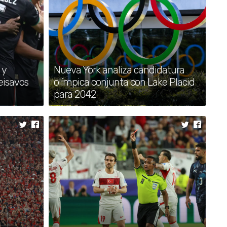
•
Papa León XIV exige a Europa
actuar ante la tragedia
migratoria en Mediterráneo
•
Gobierno federal y estatal logran
 y
Nueva York analiza candidatura
acuerdos con pobladores de
eisavos
olímpica conjunta con Lake Placid
Santa María La Alta
para 2042
•
Gobierno del estado cumple
compromisos con familias de
San José Chiapa
•
Costa Rica decomisa cocaína
líquida en altamar por primera vez
histórica
•
Netanyahu felicita a Trump por el
250 aniversario de la
independencia de EE.UU.