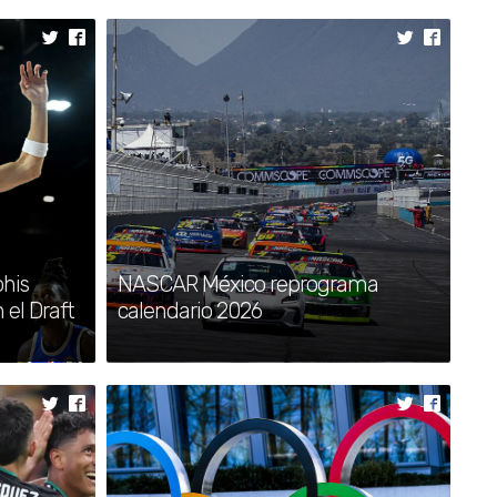
devastadores
•
Protección Civil rescata a
trabajadores tras derrumbe en
Zacatlán
•
Venezuela acelera remoción de
escombros y evalúa daños
•
Impulsa gobierno estatal
respuesta inmediata y
his
NASCAR México reprograma
transformación histórica de
n el Draft
calendario 2026
infraestructura vial
•
Harry viajará solo a Londres por
falta de garantías de seguridad
policial
•
Ataque con dron israelí deja un
muerto y varios heridos en Gaza