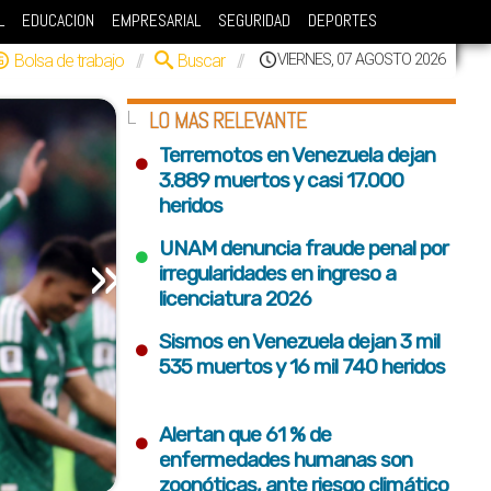
L
EDUCACION
EMPRESARIAL
SEGURIDAD
DEPORTES
Bolsa de trabajo
//
Buscar
//
VIERNES, 07 AGOSTO 2026
LO MAS RELEVANTE
•
Terremotos en Venezuela dejan
3.889 muertos y casi 17.000
heridos
•
UNAM denuncia fraude penal por
»
irregularidades en ingreso a
licenciatura 2026
•
Sismos en Venezuela dejan 3 mil
535 muertos y 16 mil 740 heridos
•
Alertan que 61 % de
enfermedades humanas son
zoonóticas, ante riesgo climático