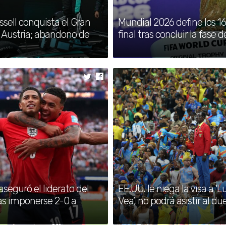
sell conquista el Gran
Mundial 2026 define los 1
plata en natación
 Austria; abandono de
final tras concluir la fase 
cción tras
il a octavos del
aseguró el liderato del
EE.UU. le niega la visa a
as imponerse 2-0 a
Vea’, no podrá asistir al due