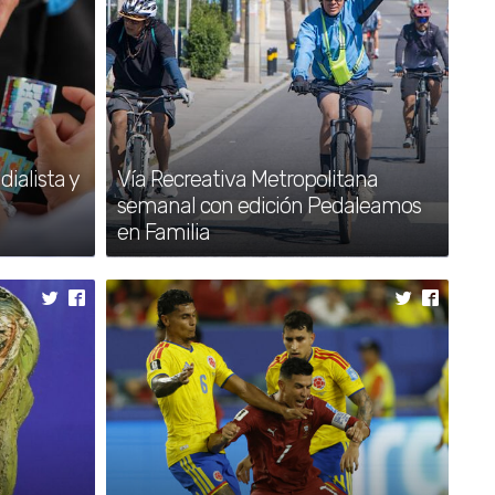
•
Hamás disuelve su Gobierno en
Gaza y cede la administración
tras alto al fuego
•
Incendios en el sur de Europa
dejan evacuaciones y miles de
hectáreas arrasadas
ialista y
Vía Recreativa Metropolitana
•
México cae ante Inglaterra y
semanal con edición Pedaleamos
queda fuera en octavos
en Familia
•
OMM alerta que El Niño se
fortalecerá y elevará eventos
climáticos extremos
•
Fortalece gobierno estatal
movilidad activa con Vía
Recreativa Metropolitana
•
Volcán Etna aumenta su