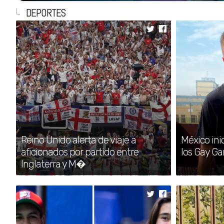
DEPORTES
Reino Unido alerta de
por partido entre Ing
El Gobierno británico emitió una alerta de viaje
Inglaterra y México en el Mundial 2026
Reino Unido alerta de viaje a
México ini
aficionados por partido entre
los Gay G
Inglaterra y M�