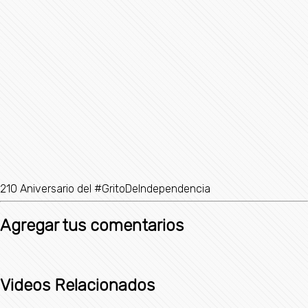
210 Aniversario del #GritoDeIndependencia
Agregar tus comentarios
Videos Relacionados