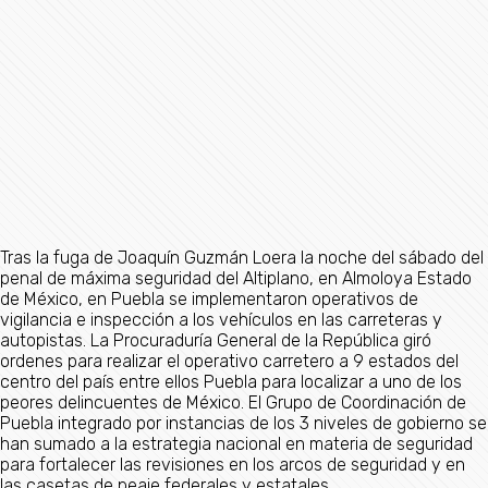
Tras la fuga de Joaquín Guzmán Loera la noche del sábado del
penal de máxima seguridad del Altiplano, en Almoloya Estado
de México, en Puebla se implementaron operativos de
vigilancia e inspección a los vehículos en las carreteras y
autopistas. La Procuraduría General de la República giró
ordenes para realizar el operativo carretero a 9 estados del
centro del país entre ellos Puebla para localizar a uno de los
peores delincuentes de México. El Grupo de Coordinación de
Puebla integrado por instancias de los 3 niveles de gobierno se
han sumado a la estrategia nacional en materia de seguridad
para fortalecer las revisiones en los arcos de seguridad y en
las casetas de peaje federales y estatales.