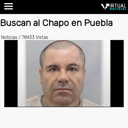
Buscan al Chapo en Puebla
Noticias
/
78433 Vistas