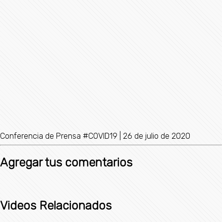
Conferencia de Prensa #COVID19 | 26 de julio de 2020
Agregar tus comentarios
Videos Relacionados