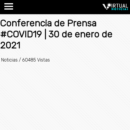
Conferencia de Prensa
#COVID19 | 30 de enero de
2021
Noticias
/
60485 Vistas