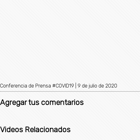
Conferencia de Prensa #COVID19 | 9 de julio de 2020
Agregar tus comentarios
Videos Relacionados