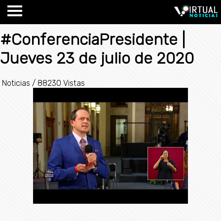
#ConferenciaPresidente |
Jueves 23 de julio de 2020
Noticias
/
88230 Vistas