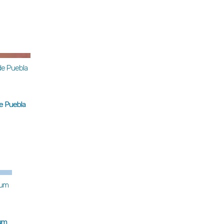
de Puebla
aum