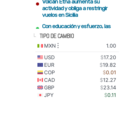
•
Volcán Etna aumenta su
actividad y obliga a restringir
vuelos en Sicilia
•
Con educación y esfuerzo, las
nuevas generaciones
TIPO DE CAMBIO
construyen el futuro del estado
•
Fortalecimiento del campo y
conectividad para bienestar de
familias serranas: Armenta Mier
•
Gobierno estatal plantará 2
millones de árboles con visión
integral de restauración
•
SEDIF impulsa inclusión y sana
alimentación para familias en
todo el estado
•
México envía 28 toneladas de