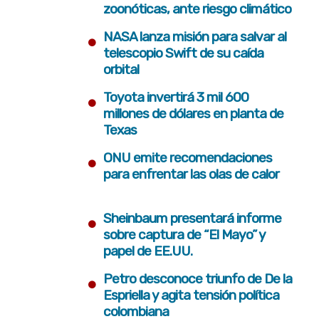
zoonóticas, ante riesgo climático
•
NASA lanza misión para salvar al
telescopio Swift de su caída
orbital
•
Toyota invertirá 3 mil 600
millones de dólares en planta de
Texas
•
ONU emite recomendaciones
para enfrentar las olas de calor
•
Sheinbaum presentará informe
sobre captura de “El Mayo” y
papel de EE.UU.
•
Petro desconoce triunfo de De la
Espriella y agita tensión política
colombiana