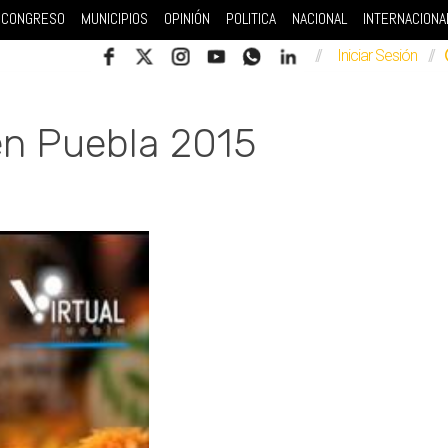
CONGRESO
MUNICIPIOS
OPINIÓN
POLITICA
NACIONAL
INTERNACIONA
//
Iniciar Sesión
//
en Puebla 2015