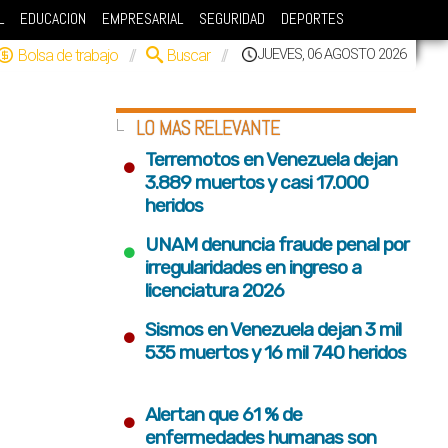
L
EDUCACION
EMPRESARIAL
SEGURIDAD
DEPORTES
Bolsa de trabajo
//
Buscar
//
JUEVES, 06 AGOSTO 2026
LO MAS RELEVANTE
•
Terremotos en Venezuela dejan
3.889 muertos y casi 17.000
heridos
•
UNAM denuncia fraude penal por
irregularidades en ingreso a
licenciatura 2026
•
Sismos en Venezuela dejan 3 mil
535 muertos y 16 mil 740 heridos
•
Alertan que 61 % de
enfermedades humanas son