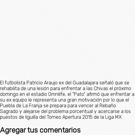
El futbolista Patricio Araujo ex del Guadalajara señaló que se
rehabilita de una lesión para enfrentar a las Chivas el próximo
domingo en el estadio Omnilife, el "Pato" afirmó que enfrentar a
su ex equipo le representa una gran motivación por lo que el
Puebla de La Franja se prepara para vencer al Rebaño
Sagrado y alejarse del problema porcentual y acercarse a los
puestos de liguilla del Torneo Apertura 2015 de la Liga MX
Agregar tus comentarios