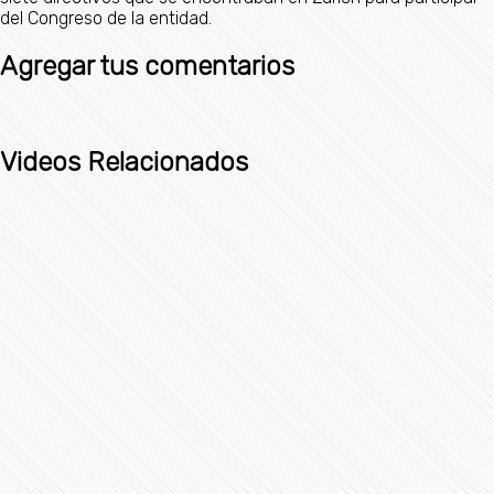
del Congreso de la entidad.
Agregar tus comentarios
Videos Relacionados