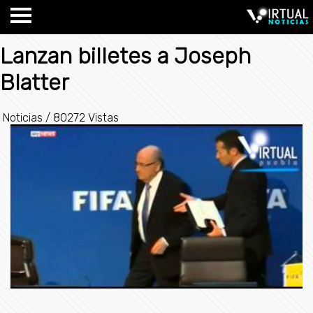
Lanzan billetes a Joseph
Blatter
Noticias
/
80272 Vistas