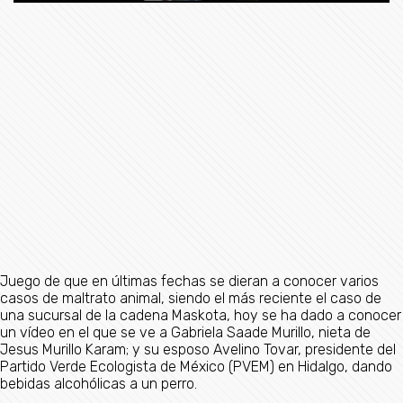
Juego de que en últimas fechas se dieran a conocer varios
casos de maltrato animal, siendo el más reciente el caso de
una sucursal de la cadena Maskota, hoy se ha dado a conocer
un vídeo en el que se ve a Gabriela Saade Murillo, nieta de
Jesus Murillo Karam; y su esposo Avelino Tovar, presidente del
Partido Verde Ecologista de México (PVEM) en Hidalgo, dando
bebidas alcohólicas a un perro.