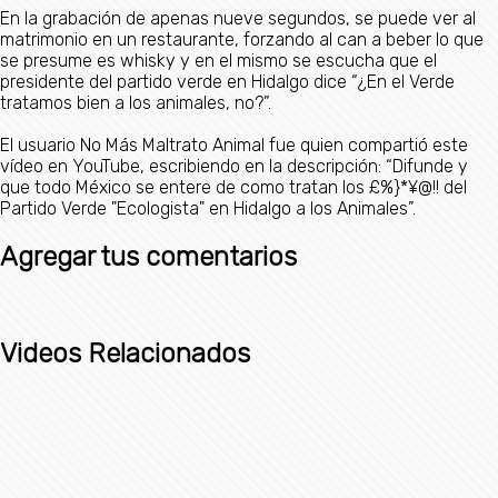
En la grabación de apenas nueve segundos, se puede ver al
matrimonio en un restaurante, forzando al can a beber lo que
se presume es whisky y en el mismo se escucha que el
presidente del partido verde en Hidalgo dice “¿En el Verde
tratamos bien a los animales, no?”.
El usuario No Más Maltrato Animal fue quien compartió este
vídeo en YouTube, escribiendo en la descripción: “Difunde y
que todo México se entere de como tratan los £%}*¥@!! del
Partido Verde "Ecologista" en Hidalgo a los Animales”.
Agregar tus comentarios
Videos Relacionados