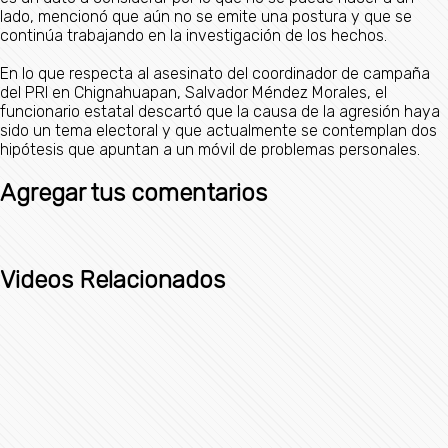
lado, mencionó que aún no se emite una postura y que se
continúa trabajando en la investigación de los hechos.
En lo que respecta al asesinato del coordinador de campaña
del PRI en Chignahuapan, Salvador Méndez Morales, el
funcionario estatal descartó que la causa de la agresión haya
sido un tema electoral y que actualmente se contemplan dos
hipótesis que apuntan a un móvil de problemas personales.
Agregar tus comentarios
Videos Relacionados