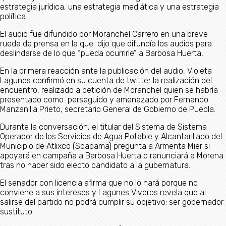
estrategia jurídica, una estrategia mediática y una estrategia
política.
El audio fue difundido por Moranchel Carrero en una breve
rueda de prensa en la que dijo que difundía los audios para
deslindarse de lo que “pueda ocurrirle” a Barbosa Huerta,
En la primera reacción ante la publicación del audio, Violeta
Lagunes confirmó en su cuenta de twitter la realización del
encuentro, realizado a petición de Moranchel quien se habría
presentado como perseguido y amenazado por Fernando
Manzanilla Prieto, secretario General de Gobierno de Puebla.
Durante la conversación, el titular del Sistema de Sistema
Operador de los Servicios de Agua Potable y Alcantarillado del
Municipio de Atlixco (Soapama) pregunta a Armenta Mier si
apoyará en campaña a Barbosa Huerta o renunciará a Morena
tras no haber sido electo candidato a la gubernatura.
El senador con licencia afirma que no lo hará porque no
conviene a sus intereses y Lagunes Viveros revela que al
salirse del partido no podrá cumplir su objetivo: ser gobernador
sustituto.