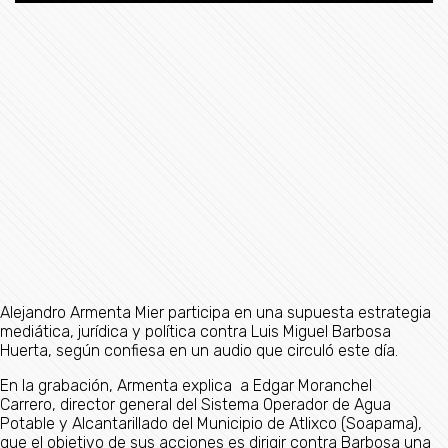
Alejandro Armenta Mier participa en una supuesta estrategia
mediática, jurídica y política contra Luis Miguel Barbosa
Huerta, según confiesa en un audio que circuló este día.
En la grabación, Armenta explica a Edgar Moranchel
Carrero, director general del Sistema Operador de Agua
Potable y Alcantarillado del Municipio de Atlixco (Soapama),
que el objetivo de sus acciones es dirigir contra Barbosa una