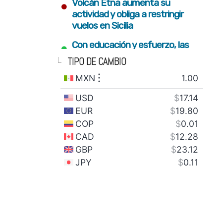
•
Volcán Etna aumenta su
actividad y obliga a restringir
vuelos en Sicilia
•
Con educación y esfuerzo, las
nuevas generaciones
TIPO DE CAMBIO
construyen el futuro del estado
•
Fortalecimiento del campo y
conectividad para bienestar de
familias serranas: Armenta Mier
•
Gobierno estatal plantará 2
millones de árboles con visión
integral de restauración
•
SEDIF impulsa inclusión y sana
alimentación para familias en
todo el estado
•
México envía 28 toneladas de