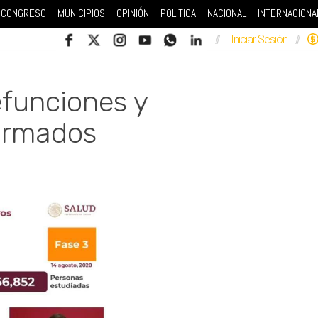
CONGRESO
MUNICIPIOS
OPINIÓN
POLITICA
NACIONAL
INTERNACIONA
//
Iniciar Sesión
//
funciones y
firmados