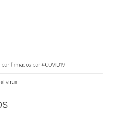
o confirmados por #COVID19
el virus
os