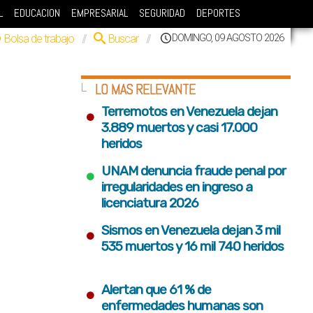
L
EDUCACION
EMPRESARIAL
SEGURIDAD
DEPORTES
Bolsa de trabajo
//
Buscar
//
DOMINGO, 09 AGOSTO 2026
LO MAS RELEVANTE
•
Terremotos en Venezuela dejan
3.889 muertos y casi 17.000
heridos
•
UNAM denuncia fraude penal por
irregularidades en ingreso a
licenciatura 2026
•
Sismos en Venezuela dejan 3 mil
535 muertos y 16 mil 740 heridos
•
Alertan que 61 % de
enfermedades humanas son