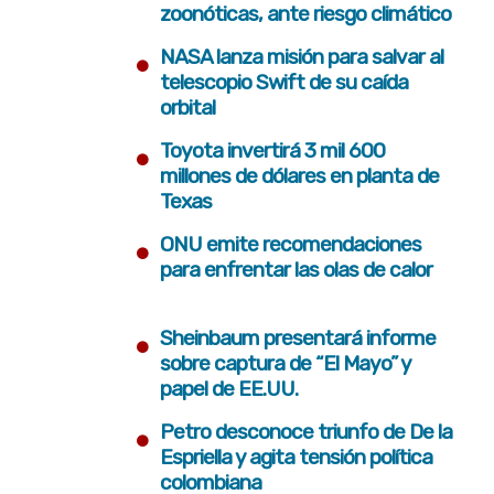
zoonóticas, ante riesgo climático
•
NASA lanza misión para salvar al
telescopio Swift de su caída
orbital
•
Toyota invertirá 3 mil 600
millones de dólares en planta de
Texas
•
ONU emite recomendaciones
para enfrentar las olas de calor
•
Sheinbaum presentará informe
sobre captura de “El Mayo” y
papel de EE.UU.
•
Petro desconoce triunfo de De la
Espriella y agita tensión política
colombiana