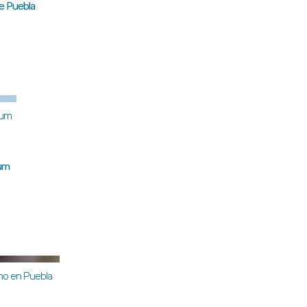
de Puebla
aum