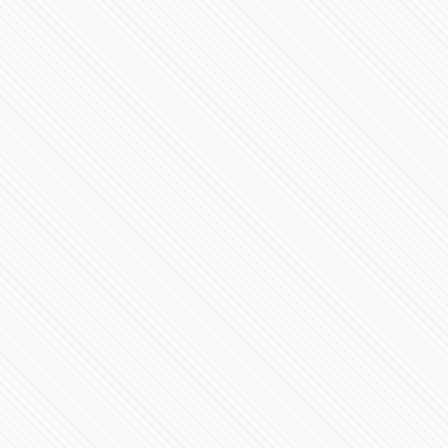
Profesor BUAP califica de “huevonas” a mujeres que
faltaron a clase
1900394 Vistas