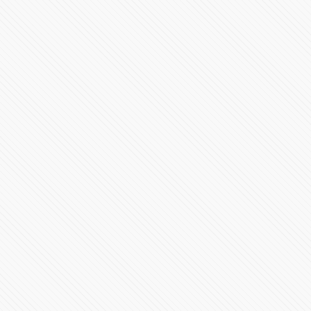
“Ya chole” responde el presidente
73761 Vistas
Reporte de contraloría Ayuntamiento de #Puebla
74532 Vistas