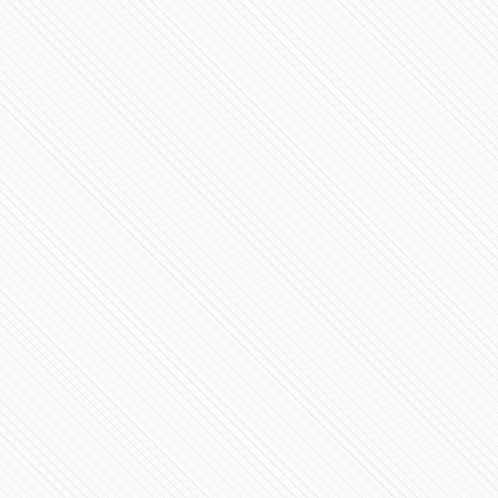
Conferencia de Prensa #COVID19 | 30 de enero de 2021
60417 Vistas
'Los médicos dicen que está pasando la etapa crítica':