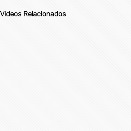
Videos Relacionados
Anuncian semáforo verde en #CDMX
332834 Vistas