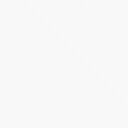
#VIDEO: Momento exacto donde se crea el socavón en
Puebla
407480 Vistas