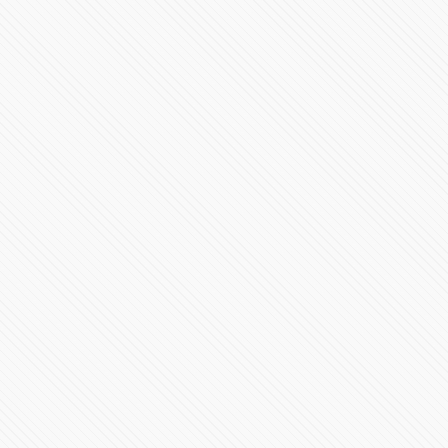
VIDEO: Así fue la detención de 4 fotoperiodistas que
cubrían la marcha #8M2021
91839 Vistas