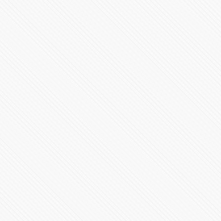
#VIDEO: Guardia Nacional evita explosión en gasolinera
de Tlaxcala
73426 Vistas