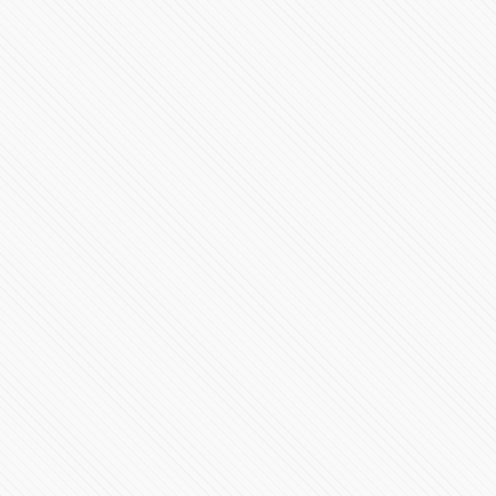
López Obrador aterrizó este miércoles en el Aeropuerto
Felipe Ángeles
96073 Vistas