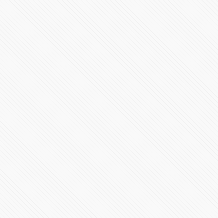
Suman 187,187 muertes por #COVID19 en México
91669 Vistas