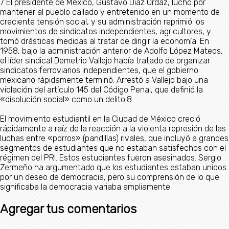
7​ El presidente de México, Gustavo Díaz Ordaz, luchó por
mantener al pueblo callado y entretenido en un momento de
creciente tensión social, y su administración reprimió los
movimientos de sindicatos independientes, agricultores, y
tomó drásticas medidas al tratar de dirigir la economía. En
1958, bajo la administración anterior de Adolfo López Mateos,
el líder sindical Demetrio Vallejo había tratado de organizar
sindicatos ferroviarios independientes, que el gobierno
mexicano rápidamente terminó. Arrestó a Vallejo bajo una
violación del artículo 145 del Código Penal, que definió la
«disolución social» como un delito.8​
El movimiento estudiantil en la Ciudad de México creció
rápidamente a raíz de la reacción a la violenta represión de las
luchas entre «porros» (pandillas) rivales, que incluyó a grandes
segmentos de estudiantes que no estaban satisfechos con el
régimen del PRI. Estos estudiantes fueron asesinados. Sergio
Zermeño ha argumentado que los estudiantes estaban unidos
por un deseo de democracia, pero su comprensión de lo que
significaba la democracia variaba ampliamente
Agregar tus comentarios