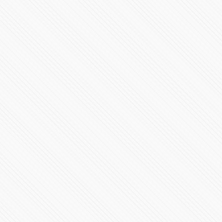
#AMLO
85839 Vistas
Ascienden a 1,763,219 casos de #COVID19 en México
88724 Vistas