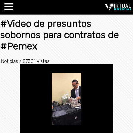
#Video de presuntos
sobornos para contratos de
#Pemex
Noticias
/
87301 Vistas