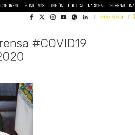
CONGRESO
MUNICIPIOS
OPINIÓN
POLITICA
NACIONAL
INTERNACIONA
//
Iniciar Sesión
//
Prensa #COVID19
 2020