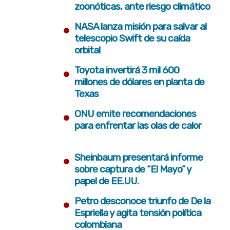
zoonóticas, ante riesgo climático
•
NASA lanza misión para salvar al
telescopio Swift de su caída
orbital
•
Toyota invertirá 3 mil 600
millones de dólares en planta de
Texas
•
ONU emite recomendaciones
para enfrentar las olas de calor
•
Sheinbaum presentará informe
sobre captura de “El Mayo” y
papel de EE.UU.
•
Petro desconoce triunfo de De la
Espriella y agita tensión política
colombiana