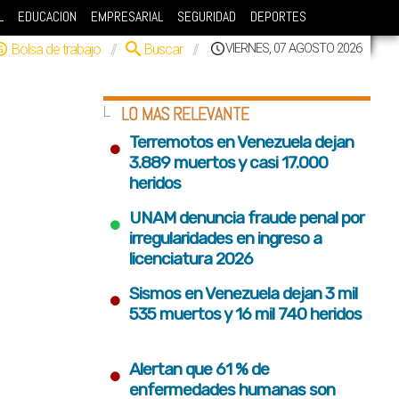
L
EDUCACION
EMPRESARIAL
SEGURIDAD
DEPORTES
Bolsa de trabajo
//
Buscar
//
VIERNES, 07 AGOSTO 2026
LO MAS RELEVANTE
•
Terremotos en Venezuela dejan
3.889 muertos y casi 17.000
heridos
•
UNAM denuncia fraude penal por
irregularidades en ingreso a
licenciatura 2026
•
Sismos en Venezuela dejan 3 mil
535 muertos y 16 mil 740 heridos
•
Alertan que 61 % de
enfermedades humanas son