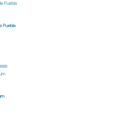
de Puebla
aum