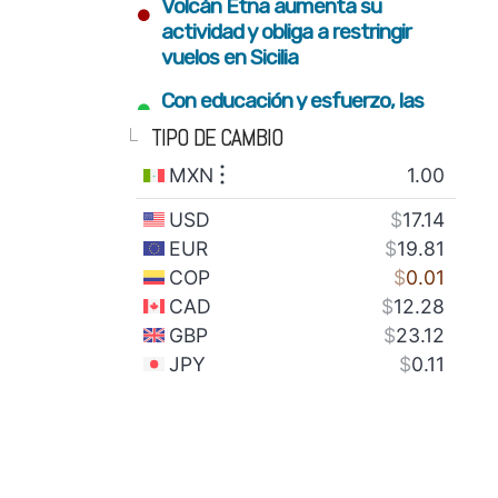
•
Volcán Etna aumenta su
actividad y obliga a restringir
vuelos en Sicilia
•
Con educación y esfuerzo, las
nuevas generaciones
TIPO DE CAMBIO
construyen el futuro del estado
•
Fortalecimiento del campo y
conectividad para bienestar de
familias serranas: Armenta Mier
•
Gobierno estatal plantará 2
millones de árboles con visión
integral de restauración
•
SEDIF impulsa inclusión y sana
alimentación para familias en
todo el estado
•
México envía 28 toneladas de