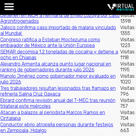
Detienen en AICM a hermana de Emilio Lozoya por caso
Visitas:
Agronitrogenados
1398
Jalisco confirma caso importado de malaria vinculado
Visitas:
al Mundial
1355
Congreso ratifica a Esteban Moctezuma como
Visitas:
embajador de México ante la Unión Europea
1223
SEMAR decomisa 1.2 toneladas de cocaína y detiene a
Visitas:
ocho en Chiapas
1118
Alejandro Armenta alcanza quinto lugar nacional en
Visitas:
ranking de gobernadores durante julio 2026
1195
Manolo Jiménez como gobernador mejor evaluado en
Visitas:
julio 2026
1020
Tres trabajadores resultan lesionados tras flamazo en
Visitas:
refinería Salina Cruz Oaxaca
796
Ebrard confirma revisión anual del T-MEC tras reunión
Visitas:
trilateral este miércoles
757
Atacan a balazos al periodista Marcos Ramos en
Visitas:
Cintalapa
704
Conductor ebrio atropella personas durante festejos
Visitas:
en Zempoala, Hidalgo
663