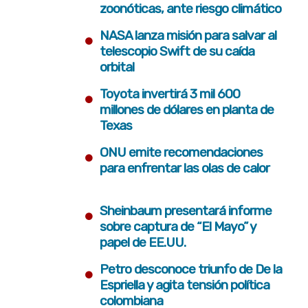
zoonóticas, ante riesgo climático
•
NASA lanza misión para salvar al
telescopio Swift de su caída
orbital
•
Toyota invertirá 3 mil 600
millones de dólares en planta de
Texas
•
ONU emite recomendaciones
para enfrentar las olas de calor
•
Sheinbaum presentará informe
sobre captura de “El Mayo” y
papel de EE.UU.
•
Petro desconoce triunfo de De la
Espriella y agita tensión política
colombiana