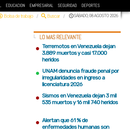
L
EDUCACION
EMPRESARIAL
SEGURIDAD
DEPORTES
Bolsa de trabajo
//
Buscar
//
SÁBADO, 08 AGOSTO 2026
LO MAS RELEVANTE
•
Terremotos en Venezuela dejan
3.889 muertos y casi 17.000
heridos
•
UNAM denuncia fraude penal por
irregularidades en ingreso a
licenciatura 2026
•
Sismos en Venezuela dejan 3 mil
535 muertos y 16 mil 740 heridos
•
Alertan que 61 % de
enfermedades humanas son