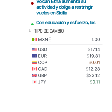
•
Volcán Etna aumenta su
actividad y obliga a restringir
vuelos en Sicilia
•
Con educación y esfuerzo, las
nuevas generaciones
TIPO DE CAMBIO
construyen el futuro del estado
•
Fortalecimiento del campo y
conectividad para bienestar de
familias serranas: Armenta Mier
•
Gobierno estatal plantará 2
millones de árboles con visión
integral de restauración
•
SEDIF impulsa inclusión y sana
alimentación para familias en
todo el estado
•
México envía 28 toneladas de