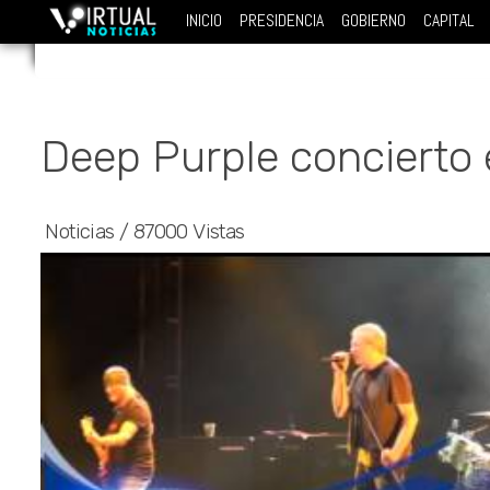
INICIO
PRESIDENCIA
GOBIERNO
CAPITAL
Deep Purple concierto
Noticias
/
87000 Vistas