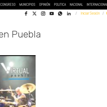
CONGRESO
MUNICIPIOS
OPINIÓN
POLITICA
NACIONAL
INTERNACIONA
//
Iniciar Sesión
//
 en Puebla