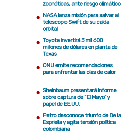
zoonóticas, ante riesgo climático
•
NASA lanza misión para salvar al
telescopio Swift de su caída
orbital
•
Toyota invertirá 3 mil 600
millones de dólares en planta de
Texas
•
ONU emite recomendaciones
para enfrentar las olas de calor
•
Sheinbaum presentará informe
sobre captura de “El Mayo” y
papel de EE.UU.
•
Petro desconoce triunfo de De la
Espriella y agita tensión política
colombiana