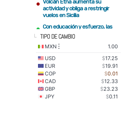
•
Volcán Etna aumenta su
actividad y obliga a restringir
vuelos en Sicilia
•
Con educación y esfuerzo, las
nuevas generaciones
TIPO DE CAMBIO
construyen el futuro del estado
•
Fortalecimiento del campo y
conectividad para bienestar de
familias serranas: Armenta Mier
•
Gobierno estatal plantará 2
millones de árboles con visión
integral de restauración
•
SEDIF impulsa inclusión y sana
alimentación para familias en
todo el estado
•
México envía 28 toneladas de