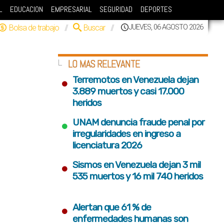
L
EDUCACION
EMPRESARIAL
SEGURIDAD
DEPORTES
Bolsa de trabajo
//
Buscar
//
JUEVES, 06 AGOSTO 2026
LO MAS RELEVANTE
•
Terremotos en Venezuela dejan
3.889 muertos y casi 17.000
heridos
•
UNAM denuncia fraude penal por
irregularidades en ingreso a
licenciatura 2026
•
Sismos en Venezuela dejan 3 mil
535 muertos y 16 mil 740 heridos
•
Alertan que 61 % de
enfermedades humanas son