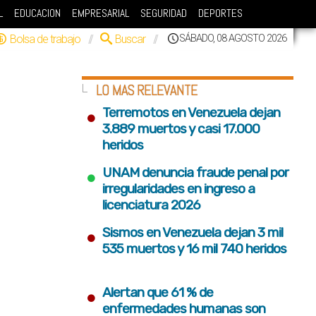
L
EDUCACION
EMPRESARIAL
SEGURIDAD
DEPORTES
Bolsa de trabajo
//
Buscar
//
SÁBADO, 08 AGOSTO 2026
LO MAS RELEVANTE
•
Terremotos en Venezuela dejan
3.889 muertos y casi 17.000
heridos
•
UNAM denuncia fraude penal por
irregularidades en ingreso a
licenciatura 2026
•
Sismos en Venezuela dejan 3 mil
535 muertos y 16 mil 740 heridos
•
Alertan que 61 % de
enfermedades humanas son