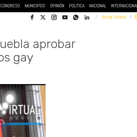
CONGRESO
MUNICIPIOS
OPINIÓN
POLITICA
NACIONAL
INTERNACIONA
//
Iniciar Sesión
//
Puebla aprobar
ios gay