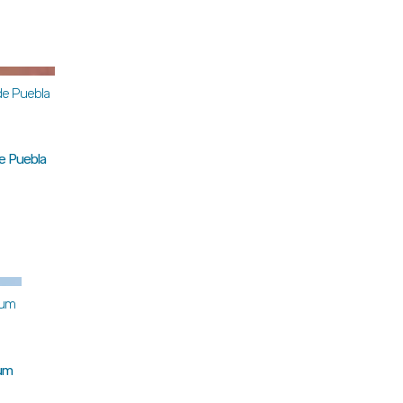
de Puebla
aum