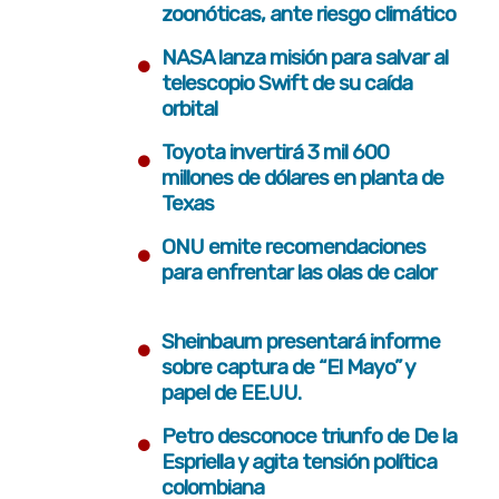
zoonóticas, ante riesgo climático
•
NASA lanza misión para salvar al
telescopio Swift de su caída
orbital
•
Toyota invertirá 3 mil 600
millones de dólares en planta de
Texas
•
ONU emite recomendaciones
para enfrentar las olas de calor
•
Sheinbaum presentará informe
sobre captura de “El Mayo” y
papel de EE.UU.
•
Petro desconoce triunfo de De la
Espriella y agita tensión política
colombiana