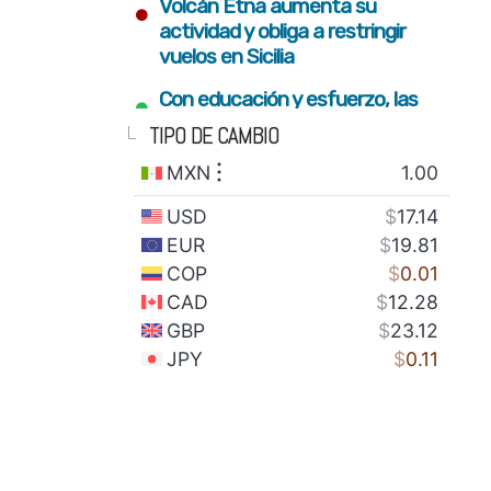
•
Volcán Etna aumenta su
actividad y obliga a restringir
vuelos en Sicilia
•
Con educación y esfuerzo, las
nuevas generaciones
TIPO DE CAMBIO
construyen el futuro del estado
•
Fortalecimiento del campo y
conectividad para bienestar de
familias serranas: Armenta Mier
•
Gobierno estatal plantará 2
millones de árboles con visión
integral de restauración
•
SEDIF impulsa inclusión y sana
alimentación para familias en
todo el estado
•
México envía 28 toneladas de