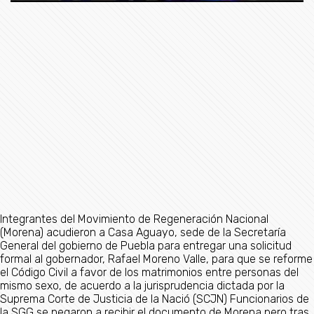
Integrantes del Movimiento de Regeneración Nacional
(Morena) acudieron a Casa Aguayo, sede de la Secretaría
General del gobierno de Puebla para entregar una solicitud
formal al gobernador, Rafael Moreno Valle, para que se reforme
el Código Civil a favor de los matrimonios entre personas del
mismo sexo, de acuerdo a la jurisprudencia dictada por la
Suprema Corte de Justicia de la Nació (SCJN) Funcionarios de
la SGG se negaron a recibir el documento de Morena pero tras