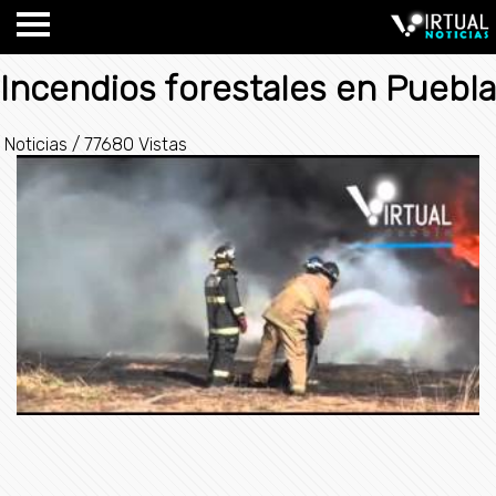
Incendios forestales en Puebla
Noticias
/
77680 Vistas