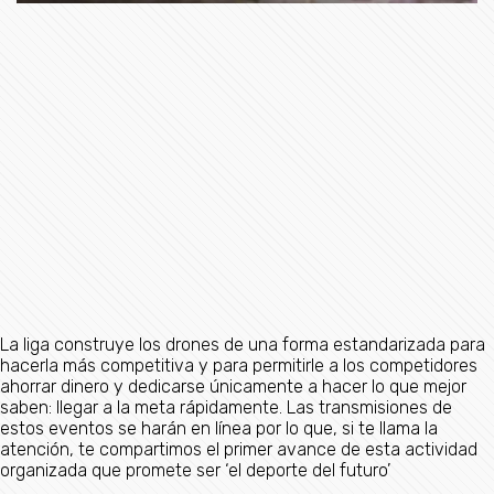
La liga construye los drones de una forma estandarizada para
hacerla más competitiva y para permitirle a los competidores
ahorrar dinero y dedicarse únicamente a hacer lo que mejor
saben: llegar a la meta rápidamente. Las transmisiones de
estos eventos se harán en línea por lo que, si te llama la
atención, te compartimos el primer avance de esta actividad
organizada que promete ser ‘el deporte del futuro’