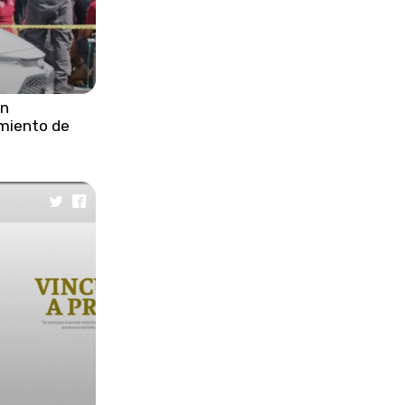
muerto y varios heridos en Gaza
•
Papa León XIV exige a Europa
actuar ante la tragedia
migratoria en Mediterráneo
en
miento de
•
Gobierno federal y estatal logran
acuerdos con pobladores de
Santa María La Alta
•
Gobierno del estado cumple
compromisos con familias de
San José Chiapa
•
Costa Rica decomisa cocaína
líquida en altamar por primera vez
histórica
•
Netanyahu felicita a Trump por el
250 aniversario de la