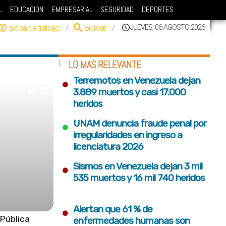
L
EDUCACION
EMPRESARIAL
SEGURIDAD
DEPORTES
Bolsa de trabajo
//
Buscar
//
JUEVES, 06 AGOSTO 2026
LO MAS RELEVANTE
•
Terremotos en Venezuela dejan
3.889 muertos y casi 17.000
heridos
•
UNAM denuncia fraude penal por
irregularidades en ingreso a
licenciatura 2026
•
Sismos en Venezuela dejan 3 mil
535 muertos y 16 mil 740 heridos
•
Alertan que 61 % de
Pública
enfermedades humanas son