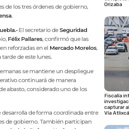
Orizaba
s de los tres órdenes de gobierno,
ensa
.
ebla.-
El secretario de
Seguridad
io,
Félix Pallares
, confirmó que las
en reforzadas en el
Mercado Morelos
,
 tarde de este lunes.
s semanas se mantiene un despliegue
perativo continuará de manera
de abasto, considerado uno de los
Fiscalía in
investigac
capturar al
e desarrolla de forma coordinada entre
Vía Atlixc
nes de gobierno. También participan