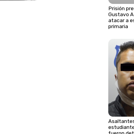
Prisión pr
Gustavo Ad
atacar a e
primaria
Asaltante
estudiant
fueron det