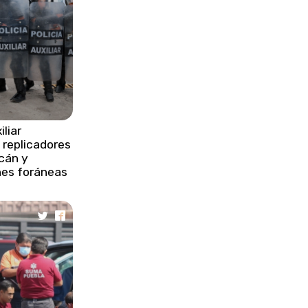
ayuda a Venezuela por sismos
devastadores
•
Protección Civil rescata a
trabajadores tras derrumbe en
Zacatlán
•
Venezuela acelera remoción de
escombros y evalúa daños
iliar
 replicadores
cán y
•
Impulsa gobierno estatal
nes foráneas
respuesta inmediata y
transformación histórica de
infraestructura vial
•
Harry viajará solo a Londres por
falta de garantías de seguridad
policial
•
Ataque con dron israelí deja un