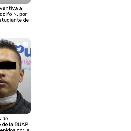
independencia de EE.UU.
eventiva a
olfo N. por
studiante de
s de
e de la BUAP
enidos por la