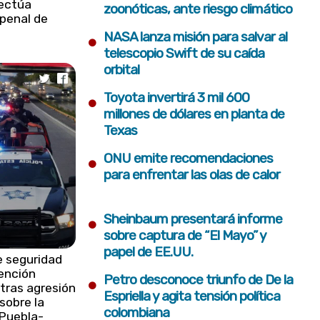
fectúa
zoonóticas, ante riesgo climático
 penal de
•
NASA lanza misión para salvar al
telescopio Swift de su caída
orbital
•
Toyota invertirá 3 mil 600
millones de dólares en planta de
Texas
•
ONU emite recomendaciones
para enfrentar las olas de calor
•
Sheinbaum presentará informe
sobre captura de “El Mayo” y
papel de EE.UU.
e seguridad
ención
•
Petro desconoce triunfo de De la
tras agresión
Espriella y agita tensión política
sobre la
colombiana
 Puebla-