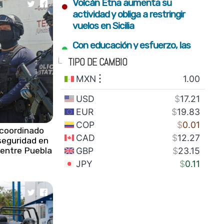
•
Volcán Etna aumenta su
actividad y obliga a restringir
vuelos en Sicilia
•
Con educación y esfuerzo, las
nuevas generaciones
TIPO DE CAMBIO
construyen el futuro del estado
•
Fortalecimiento del campo y
conectividad para bienestar de
familias serranas: Armenta Mier
•
Gobierno estatal plantará 2
 coordinado
seguridad en
millones de árboles con visión
s entre Puebla
integral de restauración
•
SEDIF impulsa inclusión y sana
alimentación para familias en
todo el estado
•
México envía 28 toneladas de