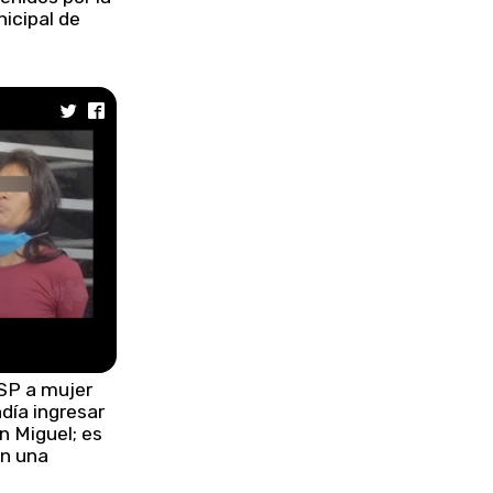
nicipal de
SP a mujer
día ingresar
n Miguel; es
en una