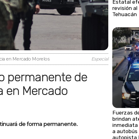
Estatal e
revisión al
Tehuacán
ncia en Mercado Morelos
Especial
ia en Mercado
Fuerzas d
brindan at
ontinuará de forma permanente.
inmediata 
a autobús 
autopista