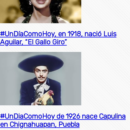
#UnDíaComoHoy, en 1918, nació Luis
Aguilar, “El Gallo Giro”
#UnDiaComoHoy de 1926 nace Capulina
en Chignahuapan, Puebla