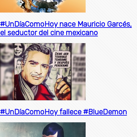
#UnDíaComoHoy nace Mauricio Garcés,
el seductor del cine mexicano
#UnDíaComoHoy fallece #BlueDemon