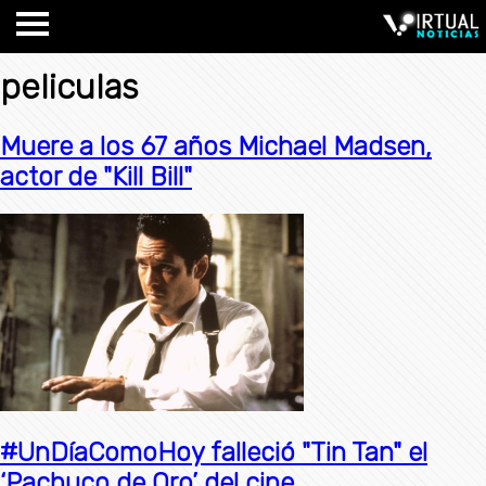
peliculas
Muere a los 67 años Michael Madsen,
actor de "Kill Bill"
#UnDíaComoHoy falleció "Tin Tan" el
‘Pachuco de Oro’ del cine