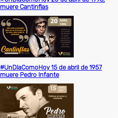
muere Cantinflas
#UnDíaComoHoy 15 de abril de 1957
muere Pedro Infante