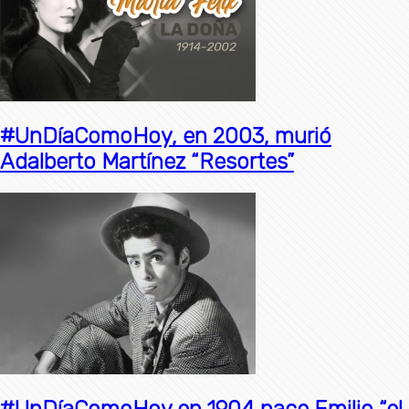
#UnDíaComoHoy, en 2003, murió
Adalberto Martínez “Resortes”
#UnDíaComoHoy en 1904 nace Emilio “el