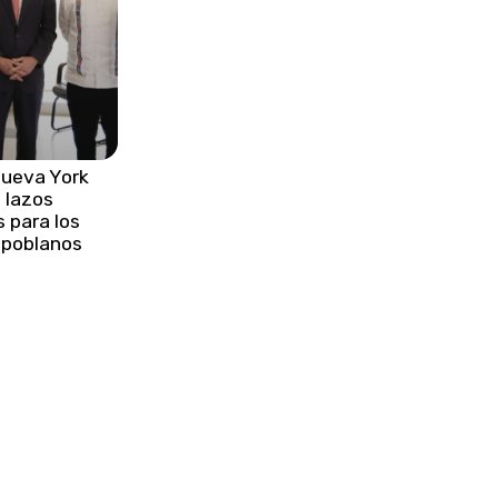
muerto y varios heridos en Gaza
•
Papa León XIV exige a Europa
actuar ante la tragedia
migratoria en Mediterráneo
•
Gobierno federal y estatal logran
Nueva York
acuerdos con pobladores de
 lazos
Santa María La Alta
 para los
 poblanos
•
Gobierno del estado cumple
compromisos con familias de
San José Chiapa
•
Costa Rica decomisa cocaína
líquida en altamar por primera vez
histórica
•
Netanyahu felicita a Trump por el
250 aniversario de la