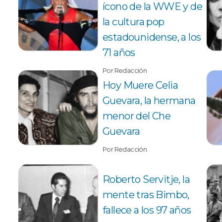
ícono de la WWE y de
la cultura pop
estadounidense, a los
71 años
Por Redacción
Hoy Muere Celia
Guevara, la hermana
menor del Che
Guevara
Por Redacción
Roberto Servitje, la
mente tras Bimbo,
fallece a los 97 años