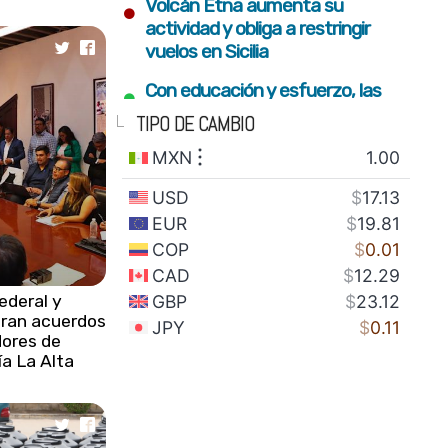
•
Volcán Etna aumenta su
actividad y obliga a restringir
vuelos en Sicilia
•
Con educación y esfuerzo, las
nuevas generaciones
TIPO DE CAMBIO
construyen el futuro del estado
•
Fortalecimiento del campo y
conectividad para bienestar de
familias serranas: Armenta Mier
•
Gobierno estatal plantará 2
millones de árboles con visión
ederal y
integral de restauración
gran acuerdos
•
dores de
SEDIF impulsa inclusión y sana
a La Alta
alimentación para familias en
todo el estado
•
México envía 28 toneladas de