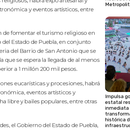
religiosos, habrá expo artesanal y
Metropoli
ronómica y eventos artísticos, entre
n de fomentar el turismo religioso en
co del Estado de Puebla, en conjunto
eria del Barrio de San Antonio que se
n la que se espera la llegada de al menos
ior a 1 millón 200 mil pesos.
nes eucarísticas y procesiones, habrá
onómica, eventos artísticos y
Impulsa g
ha libre y bailes populares, entre otras
estatal re
inmediata
transform
histórica 
dades, el Gobierno del Estado de Puebla,
infraestru