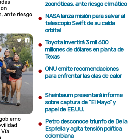
ades
zoonóticas, ante riesgo climático
son
, ante riesgo
•
NASA lanza misión para salvar al
telescopio Swift de su caída
orbital
•
Toyota invertirá 3 mil 600
millones de dólares en planta de
Texas
•
ONU emite recomendaciones
para enfrentar las olas de calor
•
Sheinbaum presentará informe
sobre captura de “El Mayo” y
papel de EE.UU.
gobierno
•
Petro desconoce triunfo de De la
vilidad
Espriella y agita tensión política
 Vía
colombiana
a