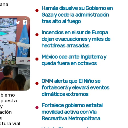
tana
•
Hamás disuelve su Gobierno en
Gaza y cede la administración
tras alto al fuego
•
Incendios en el sur de Europa
dejan evacuaciones y miles de
hectáreas arrasadas
•
México cae ante Inglaterra y
queda fuera en octavos
•
OMM alerta que El Niño se
fortalecerá y elevará eventos
climáticos extremos
obierno
spuesta
•
Fortalece gobierno estatal
 y
movilidad activa con Vía
ación
de
Recreativa Metropolitana
ctura vial