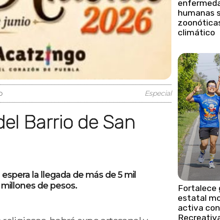
enfermed
humanas 
zoonóticas
climático
o
Especial
e espera la llegada de más de 5 mil
millones de pesos.
Fortalece 
estatal mo
activa con
Recreativ