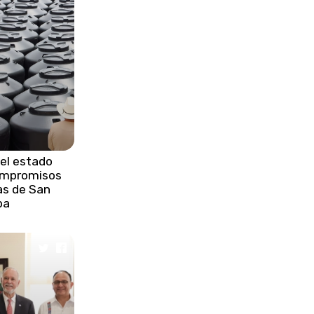
ayuda a Venezuela por sismos
devastadores
•
Protección Civil rescata a
trabajadores tras derrumbe en
Zacatlán
•
Venezuela acelera remoción de
escombros y evalúa daños
el estado
•
Impulsa gobierno estatal
ompromisos
respuesta inmediata y
as de San
transformación histórica de
pa
infraestructura vial
•
Harry viajará solo a Londres por
falta de garantías de seguridad
policial
•
Ataque con dron israelí deja un