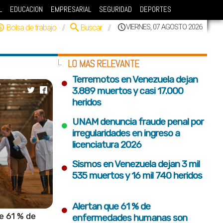
L
EDUCACION
EMPRESARIAL
SEGURIDAD
DEPORTES
Bolsa de trabajo
//
Buscar
//
VIERNES, 07 AGOSTO 2026
LO MAS RELEVANTE
•
Terremotos en Venezuela dejan
3.889 muertos y casi 17.000
heridos
•
UNAM denuncia fraude penal por
irregularidades en ingreso a
licenciatura 2026
•
Sismos en Venezuela dejan 3 mil
535 muertos y 16 mil 740 heridos
•
Alertan que 61 % de
e 61 % de
enfermedades humanas son