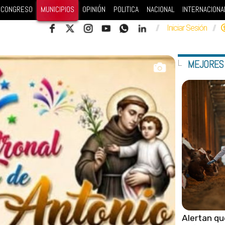
CONGRESO
MUNICIPIOS
OPINIÓN
POLITICA
NACIONAL
INTERNACIONA
//
Iniciar Sesión
//
MEJORES
Alertan qu