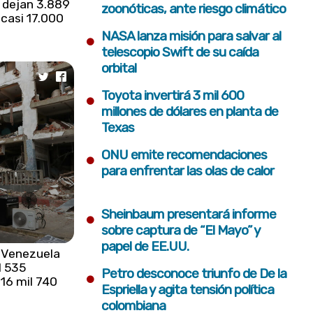
 dejan 3.889
zoonóticas, ante riesgo climático
casi 17.000
•
NASA lanza misión para salvar al
telescopio Swift de su caída
orbital
•
Toyota invertirá 3 mil 600
millones de dólares en planta de
Texas
•
ONU emite recomendaciones
para enfrentar las olas de calor
•
Sheinbaum presentará informe
sobre captura de “El Mayo” y
papel de EE.UU.
 Venezuela
l 535
•
Petro desconoce triunfo de De la
16 mil 740
Espriella y agita tensión política
colombiana