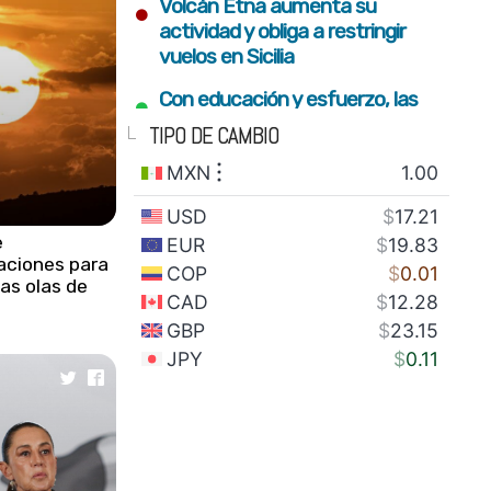
•
Volcán Etna aumenta su
actividad y obliga a restringir
vuelos en Sicilia
•
Con educación y esfuerzo, las
nuevas generaciones
TIPO DE CAMBIO
construyen el futuro del estado
•
Fortalecimiento del campo y
conectividad para bienestar de
familias serranas: Armenta Mier
e
ciones para
•
Gobierno estatal plantará 2
las olas de
millones de árboles con visión
integral de restauración
•
SEDIF impulsa inclusión y sana
alimentación para familias en
todo el estado
•
México envía 28 toneladas de