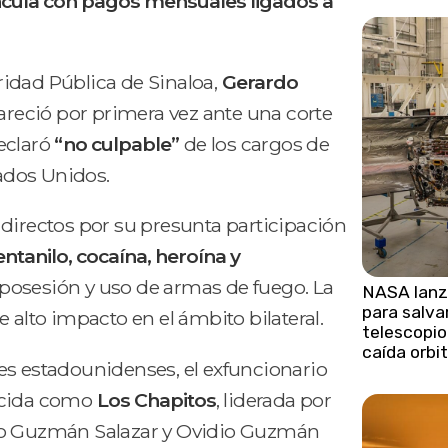
vincula con pagos mensuales ligados a
ridad Pública de Sinaloa,
Gerardo
reció por primera vez ante una corte
eclaró
“no culpable”
de los cargos de
tados Unidos.
directos por su presunta participación
entanilo, cocaína, heroína y
posesión y uso de armas de fuego. La
NASA lanz
para salvar
 alto impacto en el ámbito bilateral.
telescopio
caída orbit
es estadounidenses, el exfuncionario
nocida como
Los Chapitos
, liderada por
edo Guzmán Salazar y Ovidio Guzmán