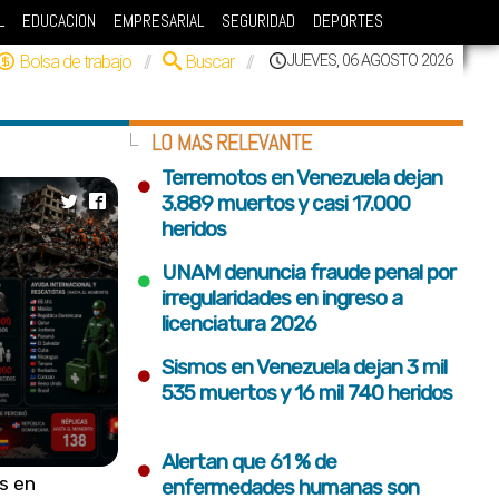
L
EDUCACION
EMPRESARIAL
SEGURIDAD
DEPORTES
Bolsa de trabajo
//
Buscar
//
JUEVES, 06 AGOSTO 2026
LO MAS RELEVANTE
•
Terremotos en Venezuela dejan
3.889 muertos y casi 17.000
heridos
•
UNAM denuncia fraude penal por
irregularidades en ingreso a
licenciatura 2026
•
Sismos en Venezuela dejan 3 mil
535 muertos y 16 mil 740 heridos
•
Alertan que 61 % de
s en
enfermedades humanas son