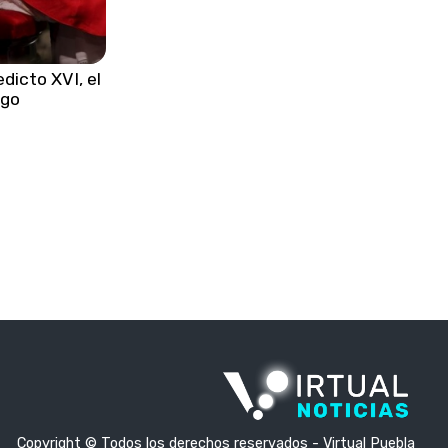
muerto y varios heridos en Gaza
•
Papa León XIV exige a Europa
dicto XVI, el
actuar ante la tragedia
ogo
migratoria en Mediterráneo
•
Gobierno federal y estatal logran
acuerdos con pobladores de
Santa María La Alta
•
Gobierno del estado cumple
compromisos con familias de
San José Chiapa
•
Costa Rica decomisa cocaína
líquida en altamar por primera vez
histórica
•
Netanyahu felicita a Trump por el
250 aniversario de la
Copyright © Todos los derechos reservados - Virtual Puebla