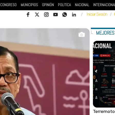
CONGRESO
MUNICIPIOS
OPINIÓN
POLITICA
NACIONAL
INTERNACIONA
//
Iniciar Sesión
//
MEJORES
Terremoto